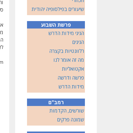
הכוזרי
וה
שיעורים בפילסופיה יהודית
סע
פרשת השבוע
אח
ממ
הגיגי מידות הדרש
הכ
הגיגים
לא
רלוונטיות בקצרה
מה זה אומר לנו
om
אקטואליות
פרשה ודרשה
מידות הדרש
רמב"ם
שורשים, הקדמות
שמונה פרקים