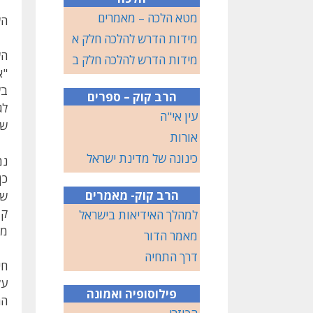
מטא הלכה – מאמרים
הש
מידות הדרש להלכה חלק א
הש
מידות הדרש להלכה חלק ב
"א
בש
הרב קוק – ספרים
לג
עין אי"ה
שב
אורות
כינונה של מדינת ישראל
נמ
כן
הרב קוק- מאמרים
של
קו
למהלך האידיאות בישראל
מא
מאמר הדור
דרך התחיה
חי
על
פילוסופיה ואמונה
הח