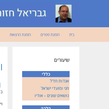
דלג
תוכן
בית
הזמנת ספרים
הזמנת הרצאות
שיעורים
ו
כללי
אגדות חז"ל
חגי ומועדי ישראל
בס
נושאים שונים – אודיו
וי
הלכה