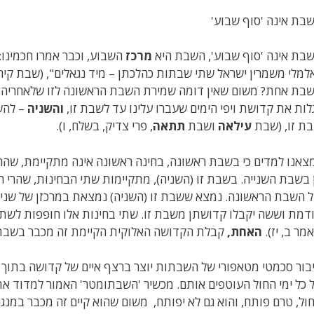
בת אינה 'סוף שבוע'
בת אינה 'סוף שבוע', השבת היא
מרכז
השבוע, וכבר אמרו חכמינו: "
למלי משמרין ישראל שתי שבתות כהלכתן – מיד נגאלים", (שבת קיח,
בת אחת? משום שאין דומה שמירת השבת הראשונה לזו שלאחריה. 
לות את קדושת ויפי הימים שעברו עלינו עד לשבת זו,
והשניה
– להש
ת זו, (שבת
עילאה
ושבת
תתאה
, פרי צדיק, בשלח, ו).
צאנו למדים כי בשבת ראשונה, בחינה ראשונה אינה מתקיימת, שהרי 
 בשבת השנייה. בשבת זו (השניה), מתקיימות שתי הבחינות, שהרי 
 השבת הראשונה. נמצא ששבת זו (השניה) נמצאת במרכזן של שני
דמת וששה יקבלו קדושתן משבת זו. שתי בחינות אלו חופפות לשתי 
מר ב, יז).
האחת,
קבלת הקדושה האלוקית הקיימת זה מכבר בשב
בור סכמטי מטאפורי של השבתות יוצר ברצף איים של קדושה בתוך ימ
 כל ימי החול העוטפים אותם. מכשיר 'השבתומטר' האמור למדוד א
ול, טרם פותח, והוא גם לא יפותח, משום שהוא קיים זה מכבר במנגנ