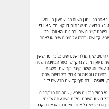
 אמר רבי יוחנן משום רבי שמעון בן יוחי:
 ב). מדוע שתי שבתות דווקא, מדוע אין די
בשבת קיימים שתי בחינות,
האחת
– כדי
פיע קדושה וברכה על הימים שיבואו לאחר
הימים שקדמו לה אינם יפים כל כך, מה שאין
הימים שקדמו לה נתקדשו בשל הבחינה השניה
ם עשר יום. ששה קיבלו קדושתן משבת
בחינות נוספות (ר' צדוק ב'קדושת שבת'
ת,
ושניה
– להוסיף קדושה ממעשה ידינו.
י החול בכל יום שביעי, שהם הם המקרינים
ת
קדושת
השבת ומידת השפעתה על ימי
ון הנפשי של כל אחד מאיתנו. בארצנו היקרה