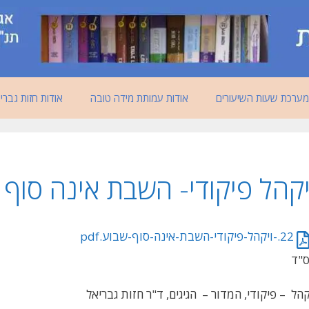
מערכת שעות השיעורים
אודות עמותת מידה טובה
אודות חזות גברי
יקהל פיקודי- השבת אינה סוף 
22.-ויקהל-פיקודי-השבת-אינה-סוף-שבוע.pdf
"ד
קהל – פיקודי, המדור – הגיגים, ד"ר חזות גבריאל