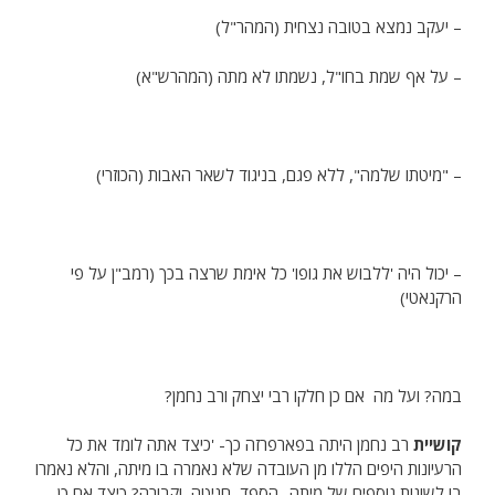
– יעקב נמצא בטובה נצחית (המהר"ל)
– על אף שמת בחו"ל, נשמתו לא מתה (המהרש"א)
– "מיטתו שלמה", ללא פגם, בניגוד לשאר האבות (הכוזרי)
– יכול היה 'ללבוש את גופו' כל אימת שרצה בכך (רמב"ן על פי
הרקנאטי)
במה? ועל מה אם כן חלקו רבי יצחק ורב נחמן?
קושיית
רב נחמן היתה בפארפרזה כך- 'כיצד אתה לומד את כל
הרעיונות היפים הללו מן העובדה שלא נאמרה בו מיתה, והלא נאמרו
בו לשונות נוספים של מיתה- הספד, חניטה, וקבורה? כיצד אם כן