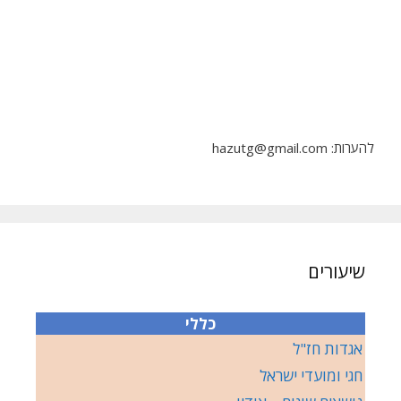
להערות: hazutg@gmail.com
שיעורים
כללי
אגדות חז"ל
חגי ומועדי ישראל