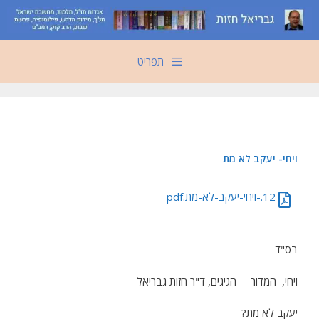
דלג
תוכן
תפריט
ויחי- יעקב לא מת
12.-ויחי-יעקב-לא-מת.pdf
בס"ד
ויחי, המדור – הגיגים, ד"ר חזות גבריאל
יעקב לא מת?