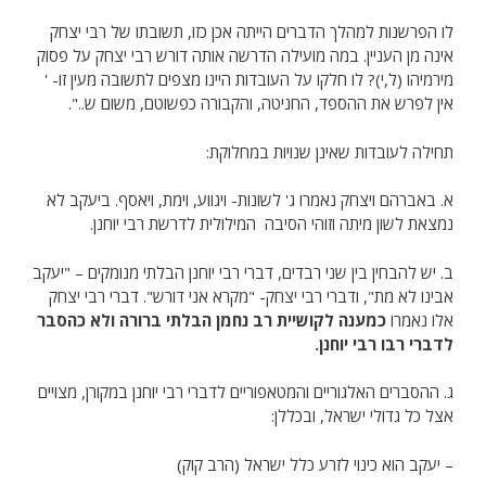
לו הפרשנות למהלך הדברים הייתה אכן כזו, תשובתו של רבי יצחק
אינה מן העניין. במה מועילה הדרשה אותה דורש רבי יצחק על פסוק
מירמיהו (ל,י)? לו חלקו על העובדות היינו מצפים לתשובה מעין זו- '
אין לפרש את ההספד, החניטה, והקבורה כפשוטם, משום ש..".
תחילה לעובדות שאינן שנויות במחלוקת:
א. באברהם ויצחק נאמרו ג' לשונות- ויגווע, וימת, ויאסף. ביעקב לא
נמצאת לשון מיתה וזוהי הסיבה המילולית לדרשת רבי יוחנן.
ב. יש להבחין בין שני רבדים, דברי רבי יוחנן הבלתי מנומקים – "יעקב
אבינו לא מת", ודברי רבי יצחק- "מקרא אני דורש". דברי רבי יצחק
אלו נאמרו
כמענה לקושיית רב נחמן הבלתי ברורה ולא כהסבר
לדברי רבו רבי יוחנן.
ג. ההסברים האלגוריים והמטאפוריים לדברי רבי יוחנן במקורן, מצויים
אצל כל גדולי ישראל, ובכללן:
– יעקב הוא כינוי לזרע כלל ישראל (הרב קוק)