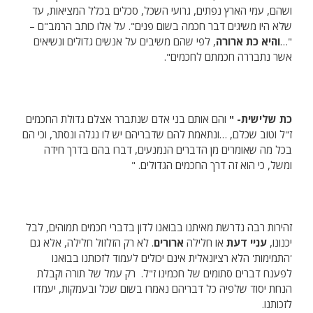
ושהם, עמי הארץ נפתים, גרועי השכל, סכלים בכלל המציאות, עד
שלא היו משיגים דבר חכמה בשום פנים". על אלו כותב הרמב"ם –
"…
והיא כת ארורה
, לפי שהם משיבים על אנשים גדולים ונשיאים
אשר נתבררה חכמתם לחכמים".
כת שלישית- "
והם אותם בני אדם שנתברר אצלם גדולת החכמים
ז"ל וטוב שכלם, …ונתאמת להם שדבריהם יש לו נגלה ונסתר, וכי הם
בכל מה שאומרים מן הדברים הנמנעים, דברו בהם בדרך חידה
ומשל, כי הוא זה דרך החכמים הגדולים. "
זהירות רבה נדרשת מאיתנו בבואנו לדון בדברי חכמים תמוהים, לבל
יכנונו,
עניי דעת
או חלילה
ארורים
. לא רק הזלזול חלילה, אלא גם
'התמימות' הלא רציונאלית אינם יכולים לעמוד לזכותנו בבואנו
לפענח דברים סתומים של חכמינו ז"ל. רק עמל של תורה וקבלת
הנחת יסוד שלפיה כל דבריהם נאמרו בשום שכל ובעמקות, יעמדו
לזכותנו.