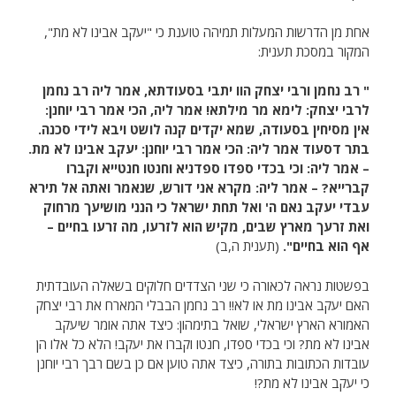
אחת מן הדרשות המעלות תמיהה טוענת כי "יעקב אבינו לא מת",
המקור במסכת תענית:
" רב נחמן ורבי יצחק הוו יתבי בסעודתא, אמר ליה רב נחמן
לרבי יצחק: לימא מר מילתא! אמר ליה, הכי אמר רבי יוחנן:
אין מסיחין בסעודה, שמא יקדים קנה לושט ויבא לידי סכנה.
בתר דסעוד אמר ליה: הכי אמר רבי יוחנן: יעקב אבינו לא מת.
– אמר ליה: וכי בכדי ספדו ספדניא וחנטו חנטייא וקברו
קברייא? – אמר ליה: מקרא אני דורש, שנאמר ואתה אל תירא
עבדי יעקב נאם ה' ואל תחת ישראל כי הנני מושיעך מרחוק
ואת זרעך מארץ שבים, מקיש הוא לזרעו, מה זרעו בחיים –
אף הוא בחיים".
(תענית ה,ב)
בפשטות נראה לכאורה כי שני הצדדים חלוקים בשאלה העובדתית
האם יעקב אבינו מת או לא!! רב נחמן הבבלי המארח את רבי יצחק
האמורא הארץ ישראלי, שואל בתימהון: כיצד אתה אומר שיעקב
אבינו לא מת? וכי בכדי ספדו, חנטו וקברו את יעקב! הלא כל אלו הן
עובדות הכתובות בתורה, כיצד אתה טוען אם כן בשם רבך רבי יוחנן
כי יעקב אבינו לא מת?!