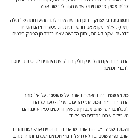
יכולים פסוקי פרשת ויחי לשמש מקור לדרשות אלו?
ותשובת רבי יצחק
– תוכן הדרשה אינו נלמד מהיעדרותה של מילה
(וימת) , אלא "מקרא אני דורש", מירמיהו. פסוקי ויחי הם הטריגר
לדרשת 'יעקב לא מת', ותוכן הדרשה עצמו נלמד מן הפסוק בירמיהו.
הרמב"ם בהקדמה ל'פרק חלק' מחלק את היהודים לג' כיתות ביחסם
לדברי חכמים:
כת ראשנה
– "הם מאמינים אותם על
פשטם
". על אלו כותב
הרמב"ם – " וזו
הכת עניי הדעת
, יש להצטער עליהם
לסכלותם, לפי שהם מכבדין ומנשאין החכמים כפי דעתם, והם
משפילים אותם בתכלית השפלות"
והכת השניה
– "… והם אותם שראו דברי החכמים או שמעום והבינו
אותם כפי פשוטם…,
וילעגו על דברי חכמים
ושכלם יותר זך מהם.