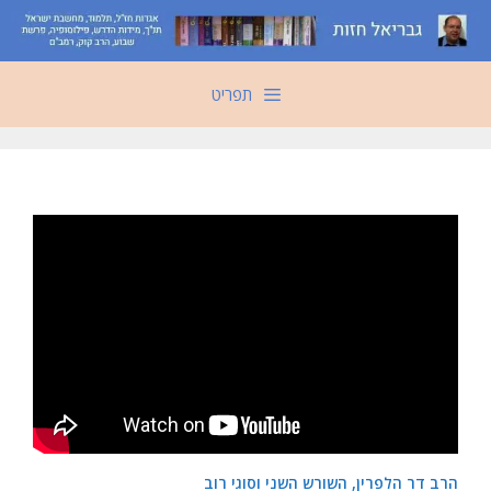
דלג
תוכן
תפריט
הרב דר הלפרין, השורש השני וסוגי רוב