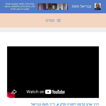
דלג
תוכן
תפריט
דרך ארץ קדמה לתורה חלק א, ד"ר חזות גבריאל