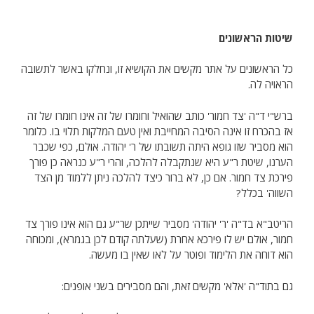
שיטות הראשונים
כל הראשונים על אתר מקשים את הקושיא זו, ונחלקו באשר לתשובה
הראויה לה.
ברש"י ד"ה 'צד חמור' כותב שהואיל וחומרו של זה אינו חומרו של זה
אז בהכרח זו אינה הסיבה המחייבת ואין טעם המלקות תלוי בו. כלומר
הוא מסביר שזו גופא היתה תשובתו של ר' יהודה. אולם, כפי שכבר
הערנו, שיטת ר"ע היא שנתקבלה להלכה, והרי ר"ע כנראה כן פורך
פירכת צד חמור. אם כן, לא ברור כיצד להלכה ניתן ללמוד מן הצד
השווה' בכלל?
הריטב"א בד"ה 'ר' יהודה' מסביר שייתכן שר"ע גם הוא אינו פורך צד
חמור, אולם יש לו פירכא אחרת (שעלתה קודם לכן בגמרא), ומכוחה
הוא דוחה את הלימוד ופוטר על לאו שאין בו מעשה.
גם בתוד"ה 'אלא' מקשים זאת, והם מסבירים בשני אופנים: