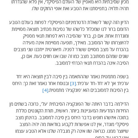
מכיון שסיבתיות היא מאפיין של העולם הפיסיקלי, אין פלא שהגדרתו
תהיה תלויה בתפיסתנו את הטבע ואת אופי החוקים שלו.
הדיון הזה קשור לשאלת הדטרמיניזם הפיסיקלי: לפחות בעולם הטבע
הדומם ברור לנו שמכלול כלשהו של נסיבות מכתיב תוצאה מסויימת
ומוגדרת אחת. אם כן, ברור שהסיבה היא לפחות תנאי מספיק
להיווצרותו של המסובב. מאידך, תופעה מסויימת אינה מעידה
בהכרח על מצב מסויים ששרר לפניה. תיאורטית ייתכנו שני מצבים
שונים שמהם מסתובב מצב כמו זה שבו אנו חוזים כעת. אם כן,
הסיבה אינה בהכרח תנאי הכרחי למסובב.
בשפה מתמטית נאמר שההתאמה בין סיבה לבין תוצאה היא 'חד
ערכית' אך לא 'חד-חד ערכית'.
[3]
ובנוסח אחר נאמר זאת כך: היחס
בין הסיבות למסובבים הוא 'פונקציה' מתמטית.
[4]
הדילמה בדבר היותה של הפונקציה הסיבתית 'על', כרוכה בשתים מן
החידות המדעיות המעניינות ביותר. ראשית, תורת הקוונטים כוללת
בתוכה איזשהו חופש בדבר היחס בין סיבה למסובב. בהינתן מצב
פיסיקלי מוגדר, אין לנו אפשרות לקבוע בוודאות מה יהיה המצב
שייווצר ממנו. כנראה שזו אינה רק מגבלה שלנו אלא הטבע עצמו
אינו קבוע עד הסוף.