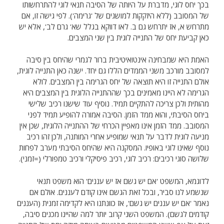
בכך יחס לוגי, מדברת על היותה של הסיבה תנאי לוגי להתרחשותו
של המסובב (ללא היזקקות למושגים של 'גרימה'). לפי גישה זו, אם
מתרחש א, אז יתרחש גם ב. לאו דווקא בגלל שא' גרם לב', אלא יש
כאן קביעת יחס של התנייה לוגית בין שני המצבים.
האמת היא שמבחינה אינטואיטיבית ברור לגמרי שהיחס בין סיבה
למסובב מורכב משני הממדים הללו גם יחד. ישנה כאן התנייה לוגית,
אולם התנייה זו היא תוצאה של יחס הגרימה בין המצבים. לולא
הגרימה לא היינו מאמינים בכך שההתנייה הלוגית בין המצבים היא
מהותית ולכן צריכה להתקיים תמיד. נוסיף עוד שישנו רכיב שלישי
ביחס הסיבתי, והוא ממד הזמן. הסיבה אמורה להופיע תמיד לפני
המסובב. ממד הזמן אינו מאפיין הכרחי של ההתנייה הלוגית, שכן אין
מניעה לוגית לדבר על תנאי שמופיע אחרי המותנה, ולכן זהו רכיב
נוסף שאינו לוגי באופיו. המסקנה היא שהיחס הסיבתי מערב לפחות
שלושה סוגי רכיבים: רכיב לוגי, רכיב פיסיקלי ורכיב טמפורלי (=זמני).
לדוגמא, המשפט 'אם יש גשם אז יש עננים' הוא משפט תנאי
שנשמע לנו סביר, ובכל זאת הגשם אינו קודם לעננים. אולם אם
נאמר 'אם יש עננים יש גשם', אז כוונתנו היא לקדימה זמנית (העננים
קודמים לגשם). המשפט השני קרוב יותר למה שהיינו מכנים סיבה,