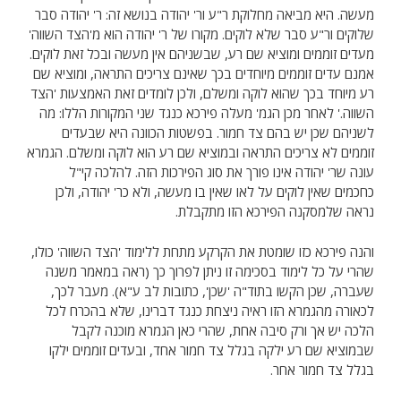
מעשה. היא מביאה מחלוקת ר"ע ור' יהודה בנושא זה: ר' יהודה סבר
שלוקים ור"ע סבר שלא לוקים. מקורו של ר' יהודה הוא מ'הצד השווה'
מעדים זוממים ומוציא שם רע, שבשניהם אין מעשה ובכל זאת לוקים.
אמנם עדים זוממים מיוחדים בכך שאינם צריכים התראה, ומוציא שם
רע מיוחד בכך שהוא לוקה ומשלם, ולכן לומדים זאת האמצעות 'הצד
השווה.' לאחר מכן הגמ' מעלה פירכא כנגד שני המקורות הללו: מה
לשניהם שכן יש בהם צד חמור. בפשטות הכוונה היא שבעדים
זוממים לא צריכים התראה ובמוציא שם רע הוא לוקה ומשלם. הגמרא
עונה שר' יהודה אינו פורך את סוג הפירכות הזה. להלכה קי"ל
כחכמים שאין לוקים על לאו שאין בו מעשה, ולא כר' יהודה, ולכן
נראה שלמסקנה הפירכא הזו מתקבלת.
והנה פירכא כזו שומטת את הקרקע מתחת ללימוד 'הצד השווה' כולו,
שהרי על כל לימוד בסכימה זו ניתן לפרוך כך (ראה במאמר משנה
שעברה, שכן הקשו בתוד"ה 'שכן', כתובות לב ע"א). מעבר לכך,
לכאורה מהגמרא הזו ראיה ניצחת כנגד דברינו, שלא בהכרח לכל
הלכה יש אך ורק סיבה אחת, שהרי כאן הגמרא מוכנה לקבל
שבמוציא שם רע ילקה בגלל צד חמור אחד, ובעדים זוממים ילקו
בגלל צד חמור אחר.