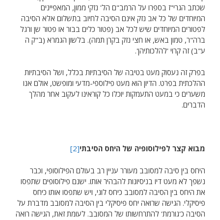
שכתב הגרי"ז בספרו על הרמב"ם הל' נזקי ממון, המאפיינים
המיוחדים של כל אב נזק אינם הסיבה לחיוב בתשלום אלא הסיבה
לפטורים המיוחדים שיש לכל אב (פטור כלים בבור או פטור שן ורגל
ברה"ר, טמון באש, או חצי נזק בקרן תמה). בלשון הגמרא (ב"ק ה
ע"ב) זה קרוי 'להלכותיהן'.
בפרק זה נעסוק מעט בטיבה של הסיבתיות בכלל, ושל הסיבתיות
ההלכתית בפרט. הדיון הוא מעט פילוספי-מדעי ומופשט, אולם אנו
משערים כי במעט התעמקות יוכלו כל קוראינו לעקוב אחר מהלך
הדברים.
מבוא קצר לפילוסופיה של היחס הסיבתי
[2]
היחס בין סיבה למסובב מעורר עניין רב בעולם הפילוסופי, וכבר
נשפך לא מעט דיו בניסיונות להבהיר אותו. ישנם פילוסופים שתפסו
את היחס בין הסיבה למסובב כיחס לוגי, ויש שתפסו אותו כיחס
פיסיקלי. הגישה שרואה יחס פיסיקלי בין הסיבה למסובב מדברת על
הסיבה כ'גורמת' להתרחשותו של המסובב. לעומת זאת, הגישה רואה