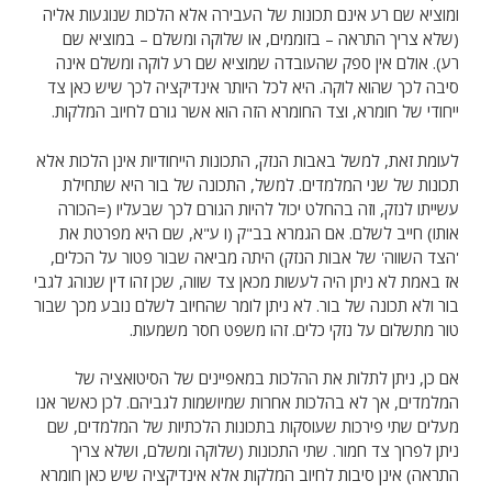
ומוציא שם רע אינם תכונות של העבירה אלא הלכות שנוגעות אליה
(שלא צריך התראה – בזוממים, או שלוקה ומשלם – במוציא שם
רע). אולם אין ספק שהעובדה שמוציא שם רע לוקה ומשלם אינה
סיבה לכך שהוא לוקה. היא לכל היותר אינדיקציה לכך שיש כאן צד
ייחודי של חומרא, וצד החומרא הזה הוא אשר גורם לחיוב המלקות.
לעומת זאת, למשל באבות הנזק, התכונות הייחודיות אינן הלכות אלא
תכונות של שני המלמדים. למשל, התכונה של בור היא שתחילת
עשייתו לנזק, וזה בהחלט יכול להיות הגורם לכך שבעליו (=הכורה
אותו) חייב לשלם. אם הגמרא בב"ק (ו ע"א, שם היא מפרטת את
'הצד השווה' של אבות הנזק) היתה מביאה שבור פטור על הכלים,
אז באמת לא ניתן היה לעשות מכאן צד שווה, שכן זהו דין שנוהג לגבי
בור ולא תכונה של בור. לא ניתן לומר שהחיוב לשלם נובע מכך שבור
טור מתשלום על נזקי כלים. זהו משפט חסר משמעות.
אם כן, ניתן לתלות את ההלכות במאפיינים של הסיטואציה של
המלמדים, אך לא בהלכות אחרות שמיושמות לגביהם. לכן כאשר אנו
מעלים שתי פירכות שעוסקות בתכונות הלכתיות של המלמדים, שם
ניתן לפרוך צד חמור. שתי התכונות (שלוקה ומשלם, ושלא צריך
התראה) אינן סיבות לחיוב המלקות אלא אינדיקציה שיש כאן חומרא