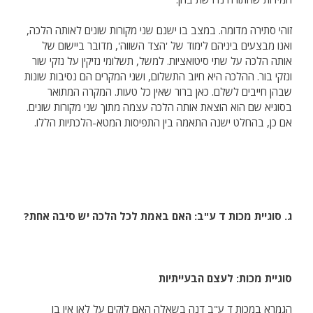
זוהי סתירה מדומה. במצב בו ישנם שני מקורות שונים לאותה הלכה,
ואנו מבצעים ביניהם לימוד של 'הצד השווה', מדובר ביישום של
אותה הלכה על שתי סיטואציות. למשל, תשלומי נזיקין על נזקי שור
ונזקי בור. ההלכה היא חיוב התשלום, ושני המקרים הם נסיבות שונות
שבהן חייבים לשלם. כאן ברור שאין כל טעות. המקרה המתואר
בסוגיא שם הוא הוצאת אותה הלכה עצמה מתוך שני מקורות שונים.
אם כן, בהחלט ישנה התאמה בין התפיסות המטא-הלכתיות הללו.
ג. סוגיית מכות ד ע"ב: האם באמת לכל הלכה יש סיבה אחת?
סוגיית מכות: לעצם הבעייתיות
הגמרא במכות ד ע"ב דנה בשאלה האם לוקים על לאו אין בו