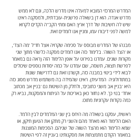
המדרש המרכזי המובא למעלה אינו מדרש הלכה, וגם לא ממש
מדרש אגדה. הוא דן בשאלה פרשנית-עובדתית, ולמסקנה ראינו
שיש לה חשיבות של דרך ארץ: האם ומתי הקב"ה הקדים לקרוא
למשה לפני דיבורו עמו, ומניין אנו לומדים זאת.
מבנהו של המדרש מבוסס על סכימה שקרויה אצל חז"ל 'מה הצד',
או 'הצד השווה'. בלימוד כזה אנו לומדים מסקנה כלשהי מתוך שני
מקורות שונים. עמדנו בפירוט על אופן הלימוד הזה (ראה גם במאמר
לפרשת תצווה, תשסה, שם עמדנו על כמה יסודות נוספים שיכולים
לבוא לידי ביטוי במבנה כזה, וקשרנו זאת גם לדרישות שונות
במתודולוגיה המדעית). ראינו שהמידה בה משתמש מדרש מסוג כזה
היא 'בניין אב משני כתובים', ולחלק מן השיטות גם 'בניין אב מכתוב
אחד' בנוי כך. לא נחזור כאן באריכות על הניתוח והמסקנות, נביא רק
כמה נקודות עקרוניות מתוכו.
ראשית, עסקנו בשאלה מה היחס בין שני המלמדים לבין הלמד.
האם הלימוד הוא מאחד מהם והשני רק מתקן את הטעון תיקון, או
שמא הלימוד הוא מהצד השווה של שניהם. הסכימות המוצגות
במאמר הקודם מתמצתות את מסקנותינו בעניין זה לפי השיטות