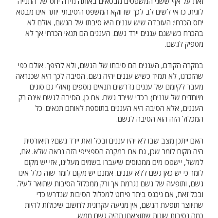
זאת על אף ששני המשפטים מבטאים באותה מידה יחס של התנייה
לוגית. כדאי לשים לב לכך שדווקא המשפט ה'סיבתי' יותר אינו מבטא
יחס הכרחי: העובדה שיש עננים היא סיבתו של הגשם, אולם לא
בהכרח כשישנם עננים יירד גשם. העננים הם תנאי הכרחי אך לא
מספיק לגשם.
במקרה הקודם, העננים הם סיבתו של הגשם, ולא להיפך. אולם כפי
שהזכרנו, לא תמיד כשיש עננים יהיה גשם. הסיבה לכך היא שכנראה
מעבר לקיומם של עננים נדרשים תנאים נוספים (ואולי גם סוגים
מיוחדים של עננים) בכדי שיירד גשם. אם כן, הסיבה לגשם אינה רק
העננים, אלא הסיבה היא העננים בתוספת לאותם תנאים. כל
המכלול הזה הוא הסיבה לגשם.
האם ייתכן מצב שבו לא יהיו עננים ובכל זאת יירד גשם? תיאורטית
היה מקום לומר שכן, גם אם במקרה הספציפי הזה נראה שלא. אם,
למשל, יישפכו מים ממטוסים שיעברו בשמים מעלינו, אזי יש מקום
לומר כי יש כאן גשם ללא עננים. אמנם יש מקום לומר שזה כלל אינו
גשם, ותופעה של גשם נגרמת אך ורק ממכלול הסיבות שתואר לעיל.
ובכל זאת, אם ניכנס ביתר פירוט למכלול הסיבות שנדרש כדי
שתיווצר תופעת הגשם, אין מניעה עקרונית לחשוב שיכולות להיות
כמה נסיבות שונות שתוצאתן תהיה גשם ממש.