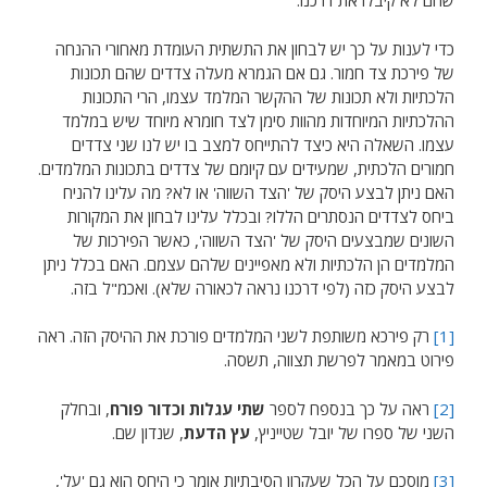
שהם לא קיבלו את דרכנו.
כדי לענות על כך יש לבחון את התשתית העומדת מאחורי ההנחה
של פירכת צד חמור. גם אם הגמרא מעלה צדדים שהם תכונות
הלכתיות ולא תכונות של ההקשר המלמד עצמו, הרי התכונות
ההלכתיות המיוחדות מהוות סימן לצד חומרא מיוחד שיש במלמד
עצמו. השאלה היא כיצד להתייחס למצב בו יש לנו שני צדדים
חמורים הלכתית, שמעידים עם קיומם של צדדים בתכונות המלמדים.
האם ניתן לבצע היסק של 'הצד השווה' או לא? מה עלינו להניח
ביחס לצדדים הנסתרים הללו? ובכלל עלינו לבחון את המקורות
השונים שמבצעים היסק של 'הצד השווה', כאשר הפירכות של
המלמדים הן הלכתיות ולא מאפיינים שלהם עצמם. האם בכלל ניתן
לבצע היסק כזה (לפי דרכנו נראה לכאורה שלא). ואכמ"ל בזה.
[1]
רק פירכא משותפת לשני המלמדים פורכת את ההיסק הזה. ראה
פירוט במאמר לפרשת תצווה, תשסה.
[2]
ראה על כך בנספח לספר
שתי עגלות וכדור פורח
, ובחלק
השני של ספרו של יובל שטייניץ,
עץ הדעת
, שנדון שם.
[3]
מוסכם על הכל שעקרון הסיבתיות אומר כי היחס הוא גם 'על',