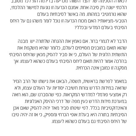
לכאורה הסכימה של 'הצד השווה' מכריעה בדילמה הזו: לכל מסובב
הלכתי ישנה רק סיבה אחת. אמנם הכרעה זו נוגעת למישור ההלכתי,
שהוא נורמטיבי במהותו. מה באשר לסיבתיות בעולם
הטבעי-מציאותי? האם מכוח הכרעה זו נוכל לומר משהו גם על היחס
הסיבתי בעולם המדעי ובכלל?
הדבר לא לגמרי ברור. אם נאמץ את ההנחה שלתורה יש מבנה
שהוא תואם במובנים מסויימים לעולם, כלומר שהיא משקפת את
התשתית הלוגית של העולם, כי אז סביר להסיק מכאן שהיחס הסיבתי
בהלכה אמור להיות תואם ליחס הסיבתי בעולם כשהוא לעצמו. אך
מסקנה זו כמובן אינה הכרחית.
במאמר לפרשת בראשית, תשסה, הבאנו את גישתו של הרב הנזיר
שרואה במידות הדרש צורות חשיבה יסודיות על העולם עצמו, ולא
רק אמצעי פורמלי למדרשי המקראות. כפי שהסברנו שם, הוא רואה
במערכת מידות הדרש כעין מפה של דרכי ההיסק האנלוגיות
והאינדוקטיביות בכלל. לפי שיטתו סביר מאד יהיה להסיק שאם אכן
הסיבתיות בתורה היא בעלת אופי הכרחי ומספיק, כי אז זה יהיה טיבו
של היחס הסיבתי גם בעולם כשהוא לעצמו.