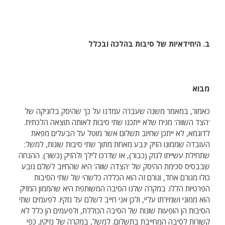
ב. היחידאיות של סיבות בהלכה ובכלל
מבוא
כאמור, במאמר משנה שעברה עמדנו על כך שהיסק בלוגיקה של
'הצד השווה' מניח שלא ייתכנו שתי סיבות לאותה תוצאה הלכתית.
לדוגמא, לא ייתכן שחיוב תשלום אשר מוטל על הבעלים מפאת
העובדה שממונו הזיק ינבע מאחת מתוך שתי סיבות שונות, למשל:
שתחילת עשייתו לנזק (כבור), או שדרכו לילך ולהזיק (כשור). ההנחה
שבבסיס סכימת ההיסק של 'הצדה שווה' היא שהחיוב לשלם נובע
כולו מגורם אחד, וגורם זה הוא הכללה כלשהי של שתי הסיבות
הפרטיות הללו. במקרה שלנו הסיבה המשותפת היא שהממון המזיק
הוא ממוני ושמירתו עליי, ולכן אני חייב לשלם על נזקיו. לפעמים שתי
הסיבות הן הופעות שונות של הסיבה הכוללת, ולפעמים הן כלל לא
קשורות לסיבה המחייבת בתשלום. למשל, במקרה של נזיקין, כפי