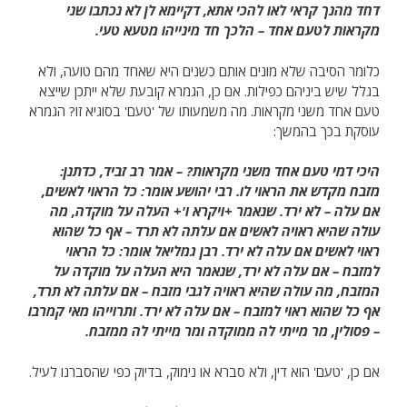
דחד מהנך קראי לאו להכי אתא, דקיימא לן לא נכתבו שני
מקראות לטעם אחד – הלכך חד מינייהו מטעא טעי.
כלומר הסיבה שלא מונים אותם כשנים היא שאחד מהם טועה, ולא
בגלל שיש ביניהם כפילות. אם כן, הגמרא קובעת שלא ייתכן שייצא
טעם אחד משני מקראות. מה משמעותו של 'טעם' בסוגיא זו? הגמרא
עוסקת בכך בהמשך:
היכי דמי טעם אחד משני מקראות? – אמר רב זביד, כדתנן:
מזבח מקדש את הראוי לו. רבי יהושע אומר: כל הראוי לאשים,
אם עלה – לא ירד. שנאמר +ויקרא ו'+ העלה על מוקדה, מה
עולה שהיא ראויה לאשים אם עלתה לא תרד – אף כל שהוא
ראוי לאשים אם עלה לא ירד. רבן גמליאל אומר: כל הראוי
למזבח – אם עלה לא ירד, שנאמר היא העלה על מוקדה על
המזבח, מה עולה שהיא ראויה לגבי מזבח – אם עלתה לא תרד,
אף כל שהוא ראוי למזבח – אם עלה לא ירד. ותרוייהו מאי קמרבו
– פסולין, מר מייתי לה ממוקדה ומר מייתי לה ממזבח.
אם כן, 'טעם' הוא דין, ולא סברא או נימוק, בדיוק כפי שהסברנו לעיל.