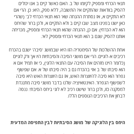
תנאי הכרחי ומספיק לקיומו של ב. האם כאשר קיים ב אנו יכולים
להסיק בוודאות שהתקיים א? התשובה, ללא ספק, היא: כן. הרי אם
לא התקיים א, אז נסתרת ההנחה שא' הוא תנאי הכרחי לב' (שהרי
כאן ישנו בפנינו מצב שבו קיים ב ולא התקיים א, ולכן ברור שהיחס
הוא לא הכרחי). אם כן, ההנחה שהוא תנאי הכרחי ומספיק, מכריחה
אותנו להסיק שגם ב הוא תנאי הכרחי ומספיק לא'.
אחת ההשלכות של הסימטריה הזו היא שבמושג 'סיבה' ישנם בהכרח
רכיבים א-לוגיים. הרי אם מושגי הסיבה והסיבתיות היו אך ורק לוגיים
(כלומר היינו מזהים את הסיבה עם התנאי הלוגי), כי אז תמיד אם א
הוא סיבתו של ב אזי בהכרח גם ב היה סיבתו של א. אם שפשוף
גפרור הוא סיבה להיווצרות האש, אז גם היווצרות האש היא סיבה
לשפשוף הגפרור. האינטואיציה שלנו בדבר מושגי סיבה מתנגדת
למסקנה כזו, ולכן ברור שישנו רכיב לא לוגי ביחס הסיבתי. ננסה
לבחון את הרכיבים הנוספים הללו.
היחס בין הלוגיקה של מושג הסיבתיות לבין התפיסה המדעית