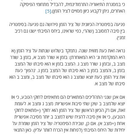
כי במסגרת התיאוריה התרמודינמית, להבדיל מתחומי הפיסיקה
האחרים, ניתן לקבוע כיוון מסויים לציר הזמן).
[5]
פגיעה בסימטריה הכיוונית של ציר הזמן פירושה גם פגיעה בסימטריה
בין סיבה למסובב (שהרי, כפי שראינו, ביחס הסיבתי ישנו גם רכיב
זמני).
נראה זאת כעת מזווית שונה. נתמקד בשלוש שנתות על ציר הזמן (א
היא המוקדמת וג' היא המאוחרת): בזמן א שורר מצב א, בזמן ב שורר
מצב ב, ובזמן ג שורר מצב ג. המצב בזמן א הוא סיבתו של המצב
בזמן ב, והמצב בזמן ב הוא סיבתו של המצב בזמן ג. 'נהפוך' כעת
את ציר הזמן: כעת יוצא שמצב ג הוא סיבתו של מצב ב, ומצב ב הוא
סיבתו של מצב א.
אם אכן שנני התהליכים המתוארים הם מתאימים לחוקי הטבע, כי אז
יוצא שלמצב ב שינן שתי סיבות אפשריות: מצב ג ומצב א. לעומת
זאת, אם רק הכיוון הראשון של ציר הזמן הוא 'חוקי' (=מתאים לחוקי
הטבע), כי אז אין סיבה להניח שיש למצב ב יותר מסיבה אפשרית
אחת (=מצב א). אם כן, שבירת הסימטריה של ציר הזמן שומרת על
יחידות של היחס הסיבתי (לפחות אין הכרח לוותר עליו). כאן התנאי