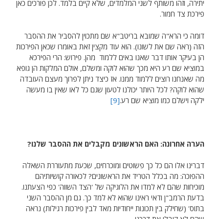
יתירה, וזהו משותף לשני המלמדים, שלא קיים בלמד. לכן פורכים כאן
פירכת צד חמור.
דומה כי הרא"ה שמובא בריטב"א שם מתכוין להסביר את ההסבר
הזה (ראה שם את לשונו). הוא עוד מקצין זאת באומרו שכאן הפירכות
הן בעיקר אותו דבר שאנו באים ללמוד מהן. פירוש: הרי הפירכא
במוציא שם רע היא מכך שהוא לוקה ומשלם, אולם המלקות הן גופא
מה שאנחנו רוצים ללמוד ממנו. אז כיצד ניתן לפרוך מעצם העובדה
שהוא לוקה? לכל היותר יכולנו לטעון שגם כל לאו שאין בו מעשה
ילקה וישלם כמו מוציא שם רע.
[9]
הערה אחרונה: האם הראשונים מקבלים את ההסבר שלנו?
דברינו אלו הם כל כך פשוטים ומוכרחים, שכעת מתעוררת השאלה
ההפוכה: מה בכלל הטריד את הראשונים? לכאורה קושיותיהם
מוכיחות שהם לא למדו את הלוגיקה של 'הצד השווה' כפי הצעתנו.
בדעת הרמב"ן ודאי ראינו שהוא לא למד כך. גם מן ההסבר השני
בתוס' (שחילק בין תכונות ייחודיות מאד לבין פירכות רגילות) נראה