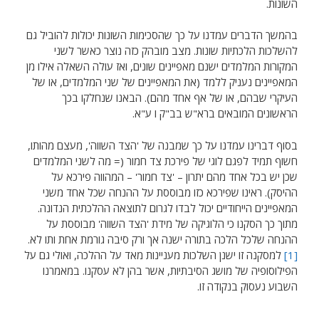
השונות.
בהמשך הדברים עמדנו על כך שהסכימות השונות יכולות להוביל גם
להשלכות הלכתיות שונות. מצב מובהק כזה נוצר כאשר לשני
המקורות המלמדים ישנם מאפיינים שונים, ואז עולה השאלה אילו מן
המאפיינים נעניק ללמד (את המאפיינים של שני המלמדים, או של
העיקרי שבהם, או של אף אחד מהם). הבאנו שנחלקו בכך
הראשונים המובאים ברא"ש בב"ק ו ע"א.
בסוף דברינו עמדנו על כך שמבנה של 'הצד השווה', מעצם מהותו,
חשוף תמיד לפגם לוגי של פירכת צד חמור (= מה לשני המלמדים
שכן יש בכל אחד מהם יתרון – 'צד חמור' – המהווה פירכא על
ההיסק). ראינו שפירכא כזו מבוססת על ההנחה שכל אחד משני
המאפיינים הייחודיים יכול לבדו לגרום לתוצאה ההלכתית הנדונה.
מתוך כך הסקנו כי הלוגיקה של מידת 'הצד השווה' מבוססת על
ההנחה שלכל הלכה בתורה ישנה אך ורק סיבה גורמת אחת ותו לא.
[1]
למסקנה זו ישנן השלכות מעניינות מאד על ההלכה, ואולי גם על
הפילוסופיה של מושג הסיבתיות, אשר בהן לא עסקנו. במאמרנו
השבוע נעסוק בנקודה זו.