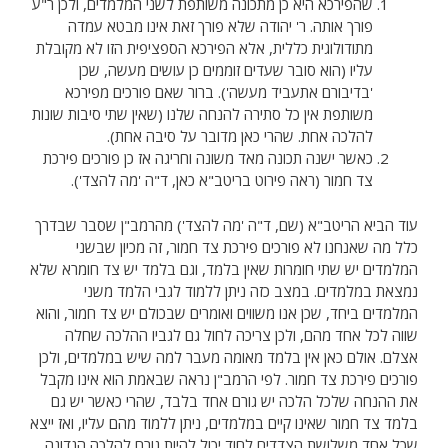
שהפירכא היא כן מתכונה משותפת לשני המלמדים, ולכן ר"ע
פורך אותה. ר' יהודה שלא פורך זאת אינו מבטא עמדה
מתודולוגית כללית, אלא הפירכא הספציפית הזו לא מקובלת
עליו (הוא סובר שעדים זוממים כן עושים מעשה, שכן
'בדיבורם אתעביד מעשה'). ברור שאם פורכים מפירכא
משותפת אין כל סתירה להנחה שלנו (שאין שתי סיבות שונות
להלכה אחת. שהרי כאן מדובר על סיבה אחת).
כאשר ישנה תכונה מאד משונה וחריגה אז כן פורכים פירכת
צד חמור (ראה פירוט בריטב"א כאן, ד"ה 'מה להצד').
עוד הביא הריטב"א (שם, ד"ה 'מה להצד') מהרמב"ן שסבר שבדרך
כלל מה שאנחנו לא פורכים פירכת צד חמור, זה מכיון שבשני
המלמדים יש שתי חומרות שאין בלמד, וגם בלמד יש צד חומרא שלא
נמצאת במלמדים. במצב כזה ניתן ללמוד לגבי הלמד משני
המלמדים ביחד, שכן אנו משווים ואומרים שבכולם יש צד חמור, והוא
שווה לכל אחד מהם, ולכן צריכה לחול גם לגביו ההלכה שחלה
אצלם. אולם כאן אין בלמד מאומה מעבר למה שיש במלמדים, ולכן
פורכים פירכת צד חמור. לפי הרמב"ן נראה שבאמת הוא אינו מקבל
את ההנחה שלכל הלכה יש גורם אחד בלבד, שהרי כאשר יש גם
בלמד צד חמור שאינו קיים במלמדים, ניתן ללמוד מהם עליו, ואז ייצא
שכל אחד משלושת הצדדים לחוד יכול להיות גורם להלכה הנדונה.