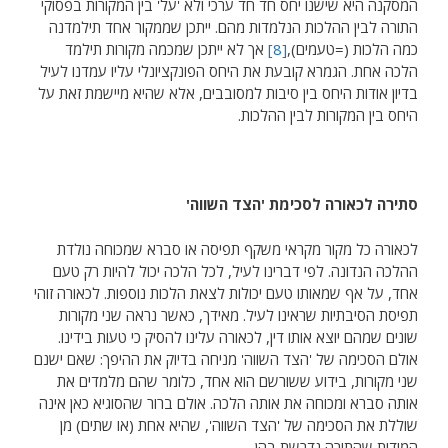
המסקנה היא שישנו יחס חד חד ערכי ולא 'על' בין המקורות בפסוקי
התורה לבין ההלכות הנלמדות מהם. ייתכן שממקור אחד תילמדנה
כמה הלכות (=טעמים),
[8]
אך לא ייתכן שמכמה מקורות תילמד
הלכה אחת. הגמרא קובעת את היחס הפונקציונלי עליו עמדנו לעיל
בדיון אודות היחס בין סיבות למסובבים, אלא שהיא מיישמת זאת על
היחס בין המקורות לבין ההלכות.
סתירה לכאורה לסכימת 'הצד השווה'
לכאורה כל מקור מקראי משקף תפיסה או סברא שמכוחה נולדת
ההלכה הנדונה. לפי דברינו לעיל, לכל הלכה יכול להיות רק טעם
אחד, על אף שמאותו טעם יכולות לצאת הלכות נוספות. לכאורה זוהי
תפיסת הסיבתיות שראינו לעיל. מאידך, כאשר נראה שני מקורות
שונים שמהם יוצא אותו דין, לכאורה עלינו להסיק כי טעות בידינו.
אולם הסכימה של 'הצד השווה' מניחה בדיוק את ההיפך: שאם ישנם
שני מקורות, בידוע ששורשם הוא אחד, כלומר שהם מלמדים את
אותה סברא ומכוחה את אותה הלכה. אולם ברור שהסוגיא כאן אינה
שוללת את הסכימה של 'הצד השווה', שהיא אחת (או שתים) מן
המידות שהתורה נדרשת בהן.