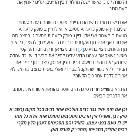
זה מורה לנו כי כאשר ישנה מחלוקת בין הדיינים, עלינו לאמץ את
דעת הרוב.
אולם ישנם מצבים שבהם הדיינים פוסקים כאותה דעה מטעמים
שונים. דיין א פוסק כדעה A מטעם א, ואילו דיין ב פוסק כדעה A
מטעם ב. לעומת שני אלו, דיין ג פוסק כדעה B מטעם ג. במצב כזה
אין רוב לאף אחד מן העקרונות הנדונים (=הטעמים). להיפך, כל אחד
מן הטעמים מצוי במיעוט.
[7]
הרוב מצוי אך ורק ברובד הפרקטי.
כאשר נשאל את עצמנו מדוע עלינו לחייב את הבע"ד, אזי כל עמדה
שתנמק זאת תהיה במיעוט בבית הדין. אם כן, כיצד ניתן לחייב את
הבע"ד ללא נימוק שהתקבל בבי"ד? ואולי באמת במצב כזה אנו לא
אמורים ללכת אחר רוב הדעות?
הרמ"א ב
שו"ע חו"מ
סי כה ה"ב עוסק בהוראת איסור והיתר, וכותב
את הדברים הבאים:
וכן אם היה יחיד נגד רבים הולכים אחר רבים בכל מקום (רשב"א
סיק רג), ואפילו אין הרבים מסכימים מטעם אחד אלא כל אחד
יש לו טעם בפני עצמו. הואיל והם מסכימים לענין הדין מקרי
רבים ואזלינן בתרייהו (מהרי"ק שורש מא).