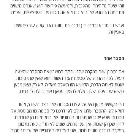
זוהי שיטה מדהימה ומהפכנית, ולמעשה פירושה הוא שאנחנו משווים
את רמת החומרא של ההלכות ולא את תכונותיהן הספציפיות, ואכ"מ.
וע"ש בריטב"א ובמהדיר (במהדורת 'מוסד הרב קוק') עוד פירושים
בעניין זה.
הסבר אחר
אם נתבונן שוב במקרה שלנו, וניקח בחשבון את ההסבר שהצענו
לעיל, לפיו ההנחה של סכימת 'הצד השווה' הוא שאין שתי סיבות
שונות לאותה הלכה, הקושיא הזו תיעלם מאליה. לא רק שאין מכאן
קושיא על היסוד שלנו, אלא להיפך: מכאן ראיה גדולה לדברינו.
הרי הקושיא מכאן היא על עצם הסכימה של 'הצד השווה', ולאו
דווקא לפי ההסבר שלנו. אולם לפי דרכנו כל סכימה כזו מבוססת על
ההנחה שלא ייתכן שהתכונות הייחודיות של המלמדים הן שגורמות
לדין, שכן הן שונות, ואין שני גורמים שונים לאותו דין. כעת נתבונן
במקרה בו דנה סוגיית מכות. שני הצדדים הייחודיים של עדים זוממים