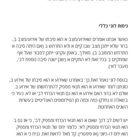
ניסוח לוגי כללי
כאשר אנחנו אומרים שאירוע/מצב א הוא סיבתו של אירוע/מצב ב,
ברור שלא ייתכן מצב שבו קיים א ולא התרחש ב (אם היתה סיבה א
התרחש המסובב ב). מאידך, באופן עקרוני ייתכן לסבור שעל אף
שמתקיים ב בכל זאת לא התקיים א (שכן ישנה סיבה נוספת לב',
מעבר לא').
בנוסח לוגי נאמר זאת כך: באומרנו שאירוע א הוא סיבתו של אירוע ב,
כוונתנו לומר שאירוע א הוא תנאי מספיק להתרחשותו של אירוע ב.
אולם לא ברור האם אירוע א הוא גם תנאי הכרחי לב' או לא. נעיר כי
בשאלה זו נחלקו כמה וכמה מן הפילוסופים האנליטיים בעשרות
השנים האחרונות.
יש לשים לב לכך שאם א הוא תנאי הכרחי ומספיק לב', כי אז גם ב
הוא תנאי הכרחי ומספיק לא'. כלומר יחס של תנאי הכרחי ומספיק
הוא יחס דו-כיווני (או סימטרי). קל מאד לראות זאת. נניח כי א הוא