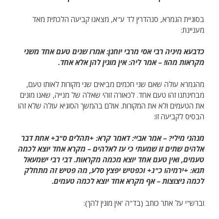
בסוגיית הגמרא, סנהדרין לד ע"א, מצאנו קביעה הלכתית מאד
מעניינת:
כדבעא מיניה רבי אסי מרבי יוחנן: אמרו שנים טעם אחד משני
מקראות מהו! – אמר ליה: אין מונין להן אלא אחד.
מהגמרא עולה שאם שני חכמים מביאים שני מקורות לאותו טעם,
מבחינתנו זהו טעם אחד. לכאורה זוהי שאלה של מנייה, שאנו מונים
את הטעמים ולא את המקורות. אולם בהמשך הסוגיא עולה שלא זהו
הבסיס לקביעה זו:
מנהני מילי? – אמר אביי: דאמר קרא: +תהלים ס"ב+ אחת דבר
אלהים שתים זו שמעתי כי עז לאלהים – מקרא אחד יוצא לכמה
טעמים, ואין טעם אחד יוצא מכמה מקראות. דבי רבי ישמעאל
תנא: +ירמיהו כ"ג+ וכפטיש יפצץ סלע, מה פטיש זה מתחלק
לכמה ניצוצות – אף מקרא אחד יוצא לכמה טעמים.
וברש"י על אתר כותב (בד"ה 'אין מונין להן'):