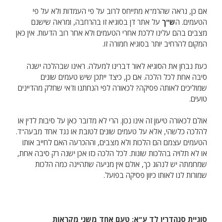
אם כן, נראה שהרמ"א מתייחס לרוב על פי העמדות ולא על פי
הטעמים. ה
ש"ך
על אתר דן בסוגיא זו בהרחבה, ומראה שישנם
מצבים בהם עלינו ללכת אחרי הטעמים ולא אחר רוב הדעות. אין כאן
המקום להרחיב יותר בסוגיא חמורה זו.
כעת נבחן את הסוגיא לאור דברינו למעלה. ראינו שבהלכה ישנה
סיבה אחת לכל הלכה. אם כן, כיצד ייתכן שיש טעמים שונים
שמוליכים לאותה פסיקה? לכאורה לפי הנחתנו ודאי שחלק מהדיינים
טועים.
אולם לכאורה טיעון זה אינו נכון. הרי לא מדובר כאן על סיבות לדין או
להלכה כלשהי, אלא על טעמים שונים לטובת או נגד אחד מבעה"ד.
הטעמים עצמם הם הלכות ולא מצבים, וההכרעה האם לחייב אותו
או לא תלויה בהלכות שונות. לכל הלכה כזו אכן ישנה רק סיבה אחת,
שמחמתה יש לנהוג כך, אולם אין מניעה שתהיינה כמה הלכות
שמורות לנו לאותו כיוון פסיקה בפועל.
סוגיית סנהדרין לד ע"א: טעם אחד משני מקראות