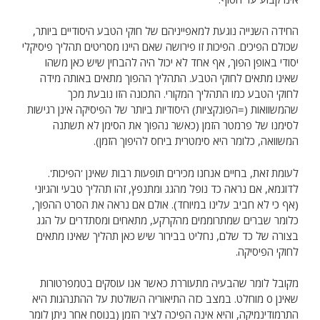
החידה השנייה נוגעת למאפייניהם של חוקי הטבע היסודיים ביותר,
שכולם הפיכים. הפיכות זו פירושה שאם היינו מסריטים תהליך פיסיקלי
יסודי באופן הפוך, אף אחד לא יכול היה להבחין שיש כאן משהו
שאינו מתאים לחוקי הטבע. התהליך ההפוך מתאים באותה מידה
לחוקי הטבע כמו התהליך המקורי. התכונה הזו נובעת מכך
שהמשוואות (=הפונקציות) היסודיות ביותר של הפיסיקה אינן רגישות
לסימנו של פרמטר הזמן (כאשר נהפוך את הסימן לא תשתנה
המשוואה, כלומר היא סימטרית ביחס להיפוך הזמן).
לעומת זאת, בחיים אנחנו מכירים תופעות רבות שאינן 'הפיכות'.
לדוגמא, אם נראה כד נופל מהגג ומתנפץ, זהו תהליך טבעי והגיוני
(אף כי לא חביב עלינו במיוחד). אולם אם נראה את הסרט ההפוך,
כלומר שברים שמתרוממים מהקרקע, מתאחים ומסתדרים על הגג
בצורה של כד שלם, נחליט בבירור שיש כאן תהליך שאינו מתאים
לחוקי הפיסיקה.
מקובל לומר שהבעיה מתעוררת כאשר אנו עוסקים בטמפרטורות
שאינן 0 מוחלט. במצב כזה התיאוריה השולטת על ההתנהגות היא
התרמודינמיקה, והיא אינה הפיכה לציר הזמן (בנוסח אחר ניתן לומר