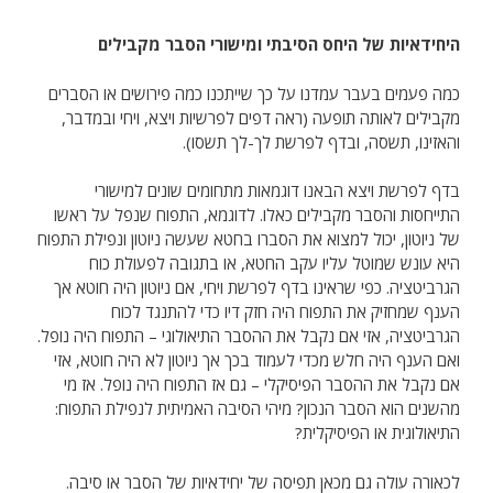
היחידאיות של היחס הסיבתי ומישורי הסבר מקבילים
כמה פעמים בעבר עמדנו על כך שייתכנו כמה פירושים או הסברים
מקבילים לאותה תופעה (ראה דפים לפרשיות ויצא, ויחי ובמדבר,
והאזינו, תשסה, ובדף לפרשת לך-לך תשסו).
בדף לפרשת ויצא הבאנו דוגמאות מתחומים שונים למישורי
התייחסות והסבר מקבילים כאלו. לדוגמא, התפוח שנפל על ראשו
של ניוטון, יכול למצוא את הסברו בחטא שעשה ניוטון ונפילת התפוח
היא עונש שמוטל עליו עקב החטא, או בתגובה לפעולת כוח
הגרביטציה. כפי שראינו בדף לפרשת ויחי, אם ניוטון היה חוטא אך
הענף שמחזיק את התפוח היה חזק דיו כדי להתנגד לכוח
הגרביטציה, אזי אם נקבל את ההסבר התיאולוגי – התפוח היה נופל.
ואם הענף היה חלש מכדי לעמוד בכך אך ניוטון לא היה חוטא, אזי
אם נקבל את ההסבר הפיסיקלי – גם אז התפוח היה נופל. אז מי
מהשנים הוא הסבר הנכון? מיהי הסיבה האמיתית לנפילת התפוח:
התיאולוגית או הפיסיקלית?
לכאורה עולה גם מכאן תפיסה של יחידאיות של הסבר או סיבה.