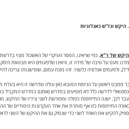
 היקש וגז"ש כאנלוגיות
יקש של ר"א
.
כפי שראינו, המסר העיקרי של האשכול מצוי בדרשתו
דנו מעט על טיבה של מידה זו, וראינו שלפעמים היא מבטאת היסק ס
"ל), ולפעמים אנלוגיה כלשהי. זהו מונח עמום, שפרשנותו צריכה להי
ר ממבט ראשון על הניסוח המובא כאן עולה שדרשה זו היא בעלת מבנ
סטואלי לדרשה כלל לא מופיעים במדרש (אמנם במדרש המקביל בפר
בר לכך, ישנה התייחסות כפולה ומפורשת לשני צידיו של ההיקש, מה
אורה התייחסות כזו אף סותרת את אחד העקרונות היסודיים של ההיק
פיק להקיש את האחד לשני כדי שנסיק גם את ההיקש של השני לראשו