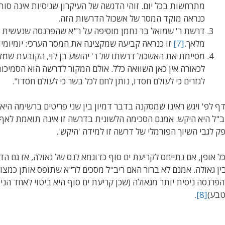
מתרחשות בכל יום. זוהי הדגשה של העיקרון שניסיות אינה סותר
כנראה מוקד המסר של אשכול הדרשות הזה.
דרשת ר' שמואל בר נחמן מוסיפה על ר"א שהפרנסה שנעשית ע"
מלאך.
[7]
זו כנראה קביעה שמקצינה את המסר הערכי: יומיומיות
מסיימת את האשכול דרשתו של ר' יהושע בן לוי, הקובעת שמזו
לכאורה אין כאן השוואה כלל. אולם המקור לדרשה הוא הסמיכות ב
לגזרים כי לעולם חסדו, נותן לחם לכל בשר כי לעולם חסדו".
ף לפ' ויגש ראינו שמסקנה בדבר דמיון בין שני פריטים ברשימה הי
ב"ל היא היקש. אמנם הסכימה הלשונית בדרשה זו אינה תואמת לאף
ק לגבי השיוך הפורמלי של דרשה זו למידה 'היקש'.
ל אופן, אם נתייחס לקריעת ים סוף כדוגמא לנס של גאולה, אז גם 
ין גאולה. אמנם לא ברור האם ריב"ל מסכים לר"א שתופס אותן כמצוי
פרנסה ניסית יותר מגאולה (שכן קריעת ים סוף היא ביטוי לאחד הנ
בע)
[8]
.