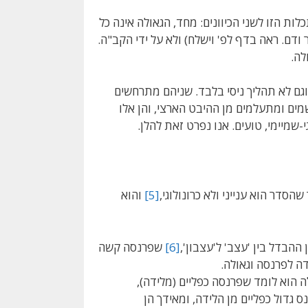
 הזו לשני הכיוונים: מחד, הגאולה אינה כל
 ודם. ראה בדף לפ' וישלח) ולא על ידי הקב"ה.
לה.
וגם לא תהליך ניסי בלבד. שניהם מתרחשים
שמים ומתעלמים מן ההיבט הארצי, והן אלו
מיימי, טועים. אנו נפרט זאת להלן.
סדר הוא ענייני ולא כרונולוגי,
[5]
והוא
הבדל בין 'עצב' ל'עצבון',
[6]
שפרנסה קשה
ה לפרנסה וגאולה.
 הוא לומד שפרנסה כפליים (מלידה),
 גדול כפליים מן הלידה, ומאידך הן