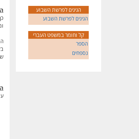
הגיגים לפרשת השבוע
הל
כך
הגיגים לפרשת השבוע
ומ
קל וחומר במשפט העברי
המ
הספר
בש
נספחים
שת
הד
עו