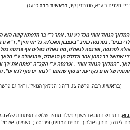
בלי תענית ב ע"א, סנהדרין קיג,
בראשית רבה
פ' עג)
המלאך הגואל אותי מכל רע וגו', אמר ר"י בר חלפתא קשה הוא ה
די בנים", בפרנסה כתיב "בעצבון תאכלנה כל ימי חייך", ר"א ור
ולה לפרנסה, ופרנסה לגאולה, מה גאולה כפלים אף פרנסה כפלים
בי שמואל בר נחמן אמר וגדולה מן הגאולה, שהגאולה ע"י מלאך 
אך, "המלאך הגואל אותי", ופרנסה ע"י הקב"ה "פותח את ידך ומש
ונותיו של אדם
כקריעת ים סוף שנאמר "לגוזר ים סוף לגזרים", ו
(
בראשית רבה
, פרשה צז, ד"ה ג 'המלאך הגואל', וראה גם פרשה
וא
.
המדרש המובא ראשון למעלה מתאר שלושה מפתחות שלא נמסרו
ם: לידה (=חיה), גאולה (=תחיית המתים) ופרנסה (=גשמים). אשכול 