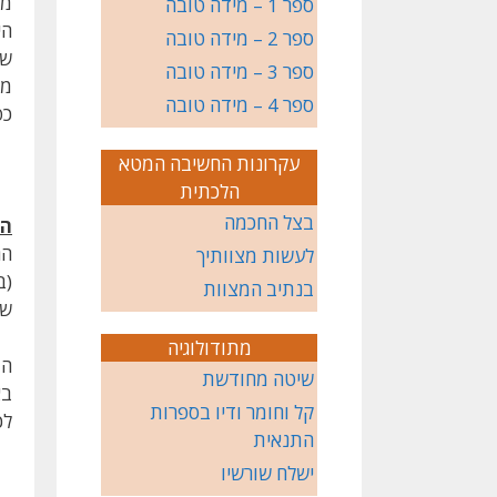
מע
ספר 1 – מידה טובה
הי
ספר 2 – מידה טובה
של
ספר 3 – מידה טובה
ממ
ספר 4 – מידה טובה
כפ
עקרונות החשיבה המטא
הלכתית
בצל החכמה
הר
הג
לעשות מצוותיך
(ב
בנתיב המצוות
שנ
מתודולוגיה
המ
שיטה מחודשת
בא
קל וחומר ודיו בספרות
לכ
התנאית
ישלח שורשיו