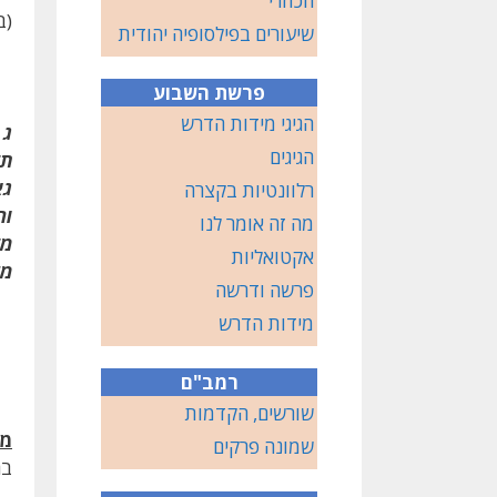
הכוזרי
(ב
שיעורים בפילסופיה יהודית
פרשת השבוע
הגיגי מידות הדרש
ג 
הגיגים
תל
גא
רלוונטיות בקצרה
ור
מה זה אומר לנו
מל
אקטואליות
מז
פרשה ודרשה
מידות הדרש
רמב"ם
שורשים, הקדמות
מב
שמונה פרקים
בה