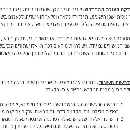
קח העולה מהמדרש
.
יש לשים לב לכך שהמדרש מתקן את ההסתכלות
 ניסית, שכן היא נעשית על ידי מלאך (ומלאך הוא שליח, לפעמים בשר
אידך, הפרנסה אינה כל כך טבעית. היא ניסית מאד, אף יותר מן הגאו
סקנה היא כפולה: אין לראות בפרנסה, או בגאולה, רק תהליך טבעי, 
ני המישורים גם יחד, ויש להיות מודעים לכך. הן אלו שתולים הכל ב
ולים הכל בכוחם ובהשתדלותם הם, ומתעלמים מן ההיבט התיאולוגי-ש
רשות השונות
.
במדרש שלנו מופיעות ארבע דרשות. נראה בבירור שה
לה מתוך מבנה המדרש. נתאר אותו בקצרה:
הדרשה הראשונה היא דרשתו של ר' יוסי בר חלפתא, שמסיק מן ה
כפליים מלידה. זוהי הקדמה לדרשות הבאות, שקובעת קנה מיד
דרשת ר' אלעזר שמקיש גאולה לפרנסה ופרנסה לגאולה: מגאולה
ומפרנסה הוא לומד על גאולה שגם היא בכל יום. שתיהן מהוות נס