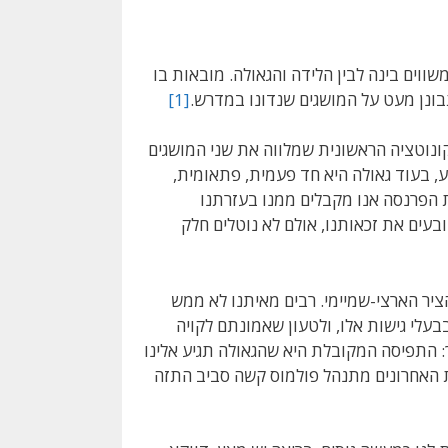
ווים בינה לבין הלידה והגאולה. מובאות בו
בונן מעט על המושגים שנדונו במדרש.
[1]
קונוטציה הראשונית שמלווה את שני המושגים
בע, בעוד גאולה היא חד פעמית, פתאומית,
 הפרנסה אנו מקבלים ממנו בעזרתנו
עים את זכאותנו, אולם לא נוטלים חלק
ציר הארצי-שמיימי. רבים מאיתנו לא ממש
לי גישות אלו, ולטעון שאמונתם לקויה
ך: התפיסה המקובלת היא שהגאולה תגיע אלינו
ת האחרונים מתנהל פולמוס קשה סביב התזה