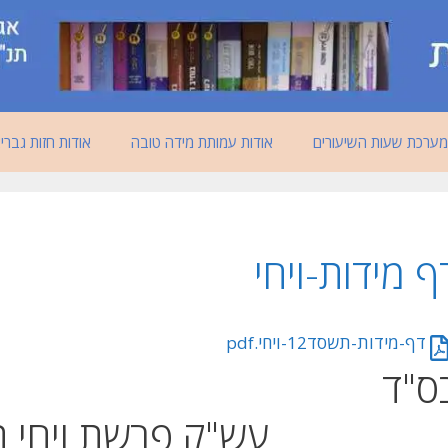
מערכת שעות השיעורים
אודות עמותת מידה טובה
אודות חזות גברי
ף מידות-ויחי
דף-מידות-תשסד12-ויחי.pdf
ס"ד
עש"ק פרשת ויחי 