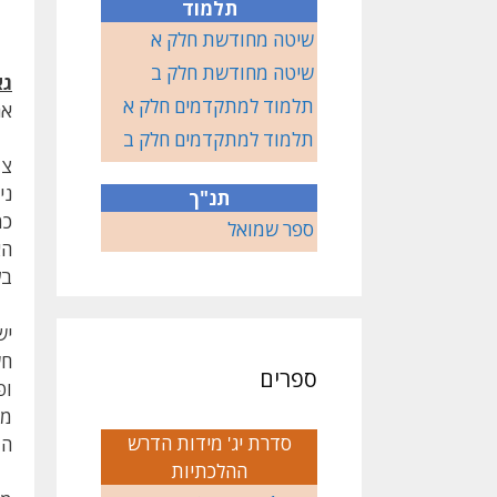
תלמוד
שיטה מחודשת חלק א
שיטה מחודשת חלק ב
גא
תלמוד למתקדמים חלק א
אר
תלמוד למתקדמים חלק ב
צמ
ני
תנ"ך
כמ
ספר שמואל
הא
בע
יש
חש
ספרים
ופ
מל
סדרת יג' מידות הדרש
הז
ההלכתיות