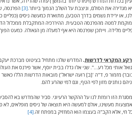
יון בכללות המדרש (ויפורט יותר בהמשך) עולה שהלידה, אשר נראית 
א מגדירה את הסולם, וניצבת על השלב הנמוך ביותר.
[3]
הפרנסה, ש
נו, או ירידת גשמים בדרך הטבע), מתוארת כמעשה ניסים (כפליים כלי
וקמת למטה מהפרנסה הטבעית. ההיררכיה המתקבלת ממכלול הדרשות
ליים מלידה. וייתכן שפרנסה היא אף למעלה מן הגאולה. כמעט הפוך 
קע המקראי לדרשות
.
המדרש שלנו מתחיל בציטוט מברכת יעקב לש
ואל אותי מכל רע…". שני אלו גדלו בבית יוסף, אשר פירנס את העולם
ובר) מזמור פ, ד"ה '[ב] רועה ישראל') מובאות הדרשות הללו כאשר 
יהם נותנים מזון לפי הטף, וגם למי שהרע להם.
סגרת הזו רומזת לנו על ההקשר הרעיוני. סביר שהמדרש בא להסביר
מצעות מעשינו, אולם למעשה היא תוצאה של ניסים מופלאים, לא פח
ל חי, אלא הקב"ה בעצמו הוא המחזיק במפתח זה.
[4]