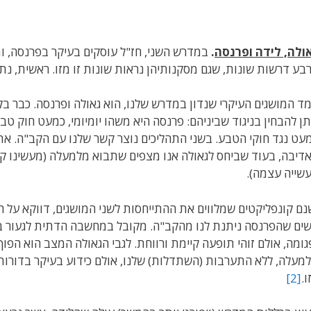
ולה, לידה ופרנסה
.
במדרש השני, חז"ל עוסקים בעיקר בפרנסה, ומש
בע דרשות שונות, שגם מסקנותיהן נראות שונות זו מזו. ראשית, נת
ד המושגים העיקרי שנדון במדרש שלנו, הוא גאולה ופרנסה. כבר ב
תן להבחין בניגוד שביניהם: פרנסה היא משהו יומיומי, כמעט חוק ט
עט נגד חוקי הטבע. בשני התהליכים נוצר קשר שלנו עם הקב"ה. את
דיבה, בעוד שביחס לגאולה אנו מצפים שתבוא מלמעלה (מעשינו קוב
שייה עצמה).
נם קונפליקטים שמלווים את ההתייחסות לשני המושגים, דווקא על ה
ים שהפרנסה ניתנת לנו מהקב"ה. מקובל במחשבה הדתית לגעור בבע
גומה, אולם זוהי תופעה קיימת ורווחת. לגבי הגאולה המצב הוא הפו
מעלה, ללא התערבות (השתדלות) שלנו, אולם כידוע בעיקר בדורו
ו.
[2]