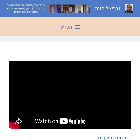
דלג
תוכן
תפריט
ג. הכוזרי, סעיף נט