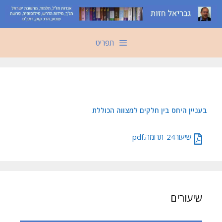
דלג
תוכן
תפריט
בעניין היחס בין חלקים למצווה הכוללת
שיעור24-תרומה.pdf
שיעורים