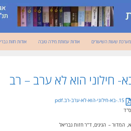
מערכת שעות השיעורים
אודות עמותת מידה טובה
אודות חזות גברי
א- חילוני הוא לא ערב – רב
15.-בא-חילוני-הוא-לא-ערב-רב.pdf
"ד
, המדור – הגיגים, ד"ר חזות גבריאל