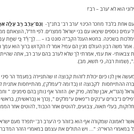
לוני הוא לא 'ערב – רב'!
ם אחת בלבד מוזכר הכינוי 'ערב רב' בתנ"ך-
וְגַם־עֵ
רֶב רַ
ב עָלָ
ה אִתּ
 עמים נוספים שיצאו עם בני ישראל ממצרים. לפי חז"ל, הוצאתם מ
מלכות בשכינה. בחטא העגל הקב"ה סונט בו – … לֶךְ־רֵ֕ד כִּ֚י שִׁחֵ֣ת עַמְּךָ֔ אֲשׁ
אמר משה רבון העולם מנין הם עמי? אמר לו הקדוש ברוך הוא עמך ה
 צבאותי- את עמי, אמרתי לך שלא לערב בהם ערב רב, אתה שהיית ע
, (שמות רבה, כי תשא, מב).
עשה אין לנו כיום יכולת לזהות קבוצה זו שהתגיירה במעמד הר סיני
רה ההתייחסות לקבוצה זו (בדומה ל'עמלק'), מהתייחסות אתנית ל
ראל (הגר"א, אבן שלמה, פרק יא). הזוהר אף נותן בהם סימנים: " וחמש 
פילים ג"בורים ע"נקים ר"פאים ע"מלקים ", (כרך א (בראשית), בראש
לוקות, בעלי תאוה, צבועים, להוטים אחר הכבוד, להוטים אחר הממון
שר לאמונה שמקורה אף הוא בזוהר כי ה'ערב רב' יתפרד מעם ישראל 
ל במאמרי הראי"ה: "… ויש התולים את עצמם במאמרי הזהר המדברי