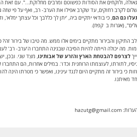
אולה, ולוקחים את הסודות כפשוטם ומרבים מחלוקת…". עם זאת הוא
לום לקרב רחוקים, עד שקרב אפילו את הערב- רב, ואף על פי שזה ג
עלו גם הם
, כי בודאי יתקיים ביה, 'יתן לך כללבך וכל עצתך ימלא',
לים", (אגרות ב קפח).
ב התיקון והבירור מתקיים בימים אלו ממש. מה טיבו של בירור זה? כ
ות. מה יכולה הייתה להיות הסיבה שבגינה התחברו ה'ערב- רב' לע
יך
לצרפם להבטחת הארץ והזרע של אבותינו
, מצד שני. ובכן, 
יסיו, לתורתו, לעוצמתו הרוחנית וכדו'. במילים אחרות, הם התחברו ל
זות כי בירור זה מתקיים היום לנגד עינינו, ואפשר כי מטרתו הינה להו
ד מאיתנו.
ת: hazutg@gmail.com