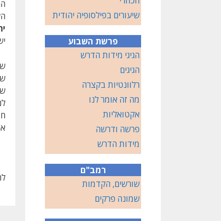
הכוזרי
הג
שיעורים בפילסופיה יהודית
הש
ית
יש
פרשת השבוע
הגיגי מידות הדרש
של
הגיגים
שמ
רלוונטיות בקצרה
שי
מה זה אומר לנו
לנ
אקטואליות
חו
אח
פרשה ודרשה
מידות הדרש
רמב"ם
להערו
שורשים, הקדמות
שמונה פרקים