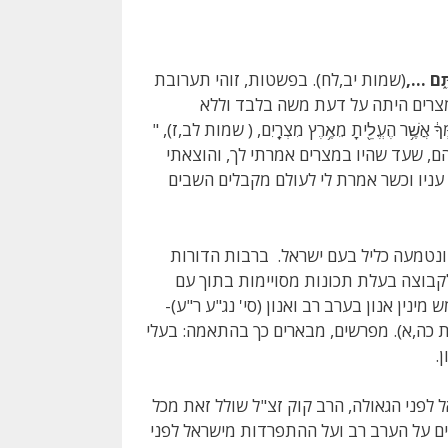
ָ
ם …,
(שמות יב,לח). בפשטות, זוהי תערובת
מצרים היתה על דעת משה בלבד וללא
ֶ֥ר הֶעֱלֵ֖יתָ מֵאֶ֥רֶץ מִצְרָֽיִם, ( שמות לב,ז), "
ם, שעד שהיו במצרים אמרתי לך, והוצאתי
ניו וכשר אמרת לי לעולם מקבלים השבים
 ונטמעה כליל בעם ישראל. ברבות הדורות
קבוצה בעלת תכונות מסויימות בתוך עם
מינין אנון בערב רב ואנון (סי' נג"ע ר"ע)-
ית כה,א). מפרשים, מבארים כך בהתאמה: בעלי
.
לפני הגאולה, הרב קוק זצ"ל שולל זאת מכל
ם על הערב רב ועל ההתפרדות מישראל לפני