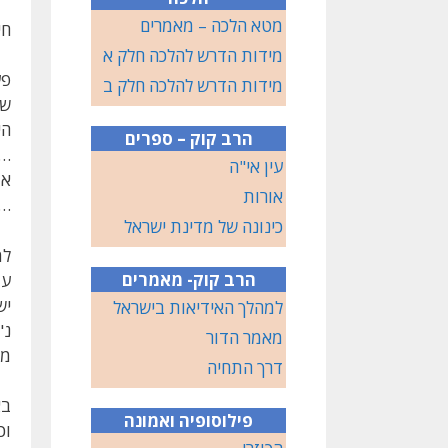
מטא הלכה – מאמרים
חי
מידות הדרש להלכה חלק א
פע
מידות הדרש להלכה חלק ב
של
הי
הרב קוק – ספרים
… 
עין אי"ה
את
אורות
…"
כינונה של מדינת ישראל
למ
הרב קוק- מאמרים
עב
יש
למהלך האידיאות בישראל
נ"
מאמר הדור
מח
דרך התחיה
בא
פילוסופיה ואמונה
וכ