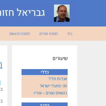
דלג
תוכן
בית
הזמנת ספרים
הזמנת הרצאות
שיעורים
ב
כללי
אגדות חז"ל
חגי ומועדי ישראל
בס
נושאים שונים – אודיו
בא
הלכה