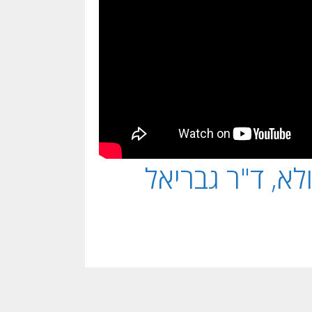
יעור 8, אתרנגולא, ד"ר גבריאל