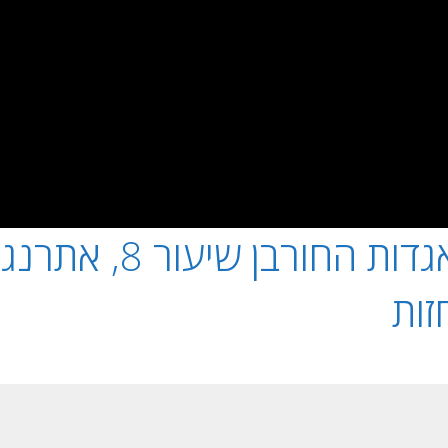
אגדות החורבן ש
זות