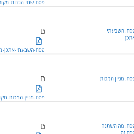
פסח-שתי-הגדות-מקורות.
סח, השבעתי
תכן
פסח-השבעתי-אתכן-מקור
סח, מניין המכות
פסח-מניין-המכות-מקורות
סח, מה השתנה
סח זה