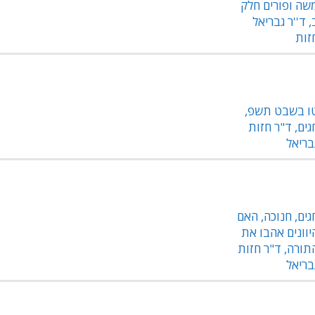
שה ופורים חלק
, ד''ר גבריאל
זות
ו בשבט תשפ,
גים, ד"ר חזות
בריאל
גים, חנוכה, האם
יוונים אהבו את
תורה, ד"ר חזות
בריאל