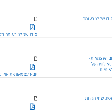
ודו של לג בעומר
סודו-של-לג-בעומר-מקורו
ום העצמאות-
יאולוגיה של
אומיות
יום-העצמאות-תיאולוגיה
סח, שתי הגדות