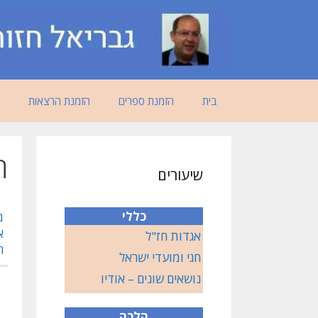
דלג
תוכן
בית
הזמנת ספרים
הזמנת הרצאות
ח
שיעורים
כללי
מ
א
אגדות חז"ל
ח
חגי ומועדי ישראל
נושאים שונים – אודיו
הלכה